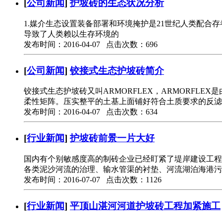
[
公司新闻
]
护坡砖的生态状况分析
1.媒介生态设置装备部署和环境掩护是21世纪人类配
导致了人类赖以生存环境的
发布时间：2016-04-07 点击次数：696
[
公司新闻
]
铰接式生态护坡砖简介
铰接式生态护坡砖又叫ARMORFLEX，ARMORF
柔性矩阵。压实整平的土基上面铺好符合土质要求的反滤
发布时间：2016-04-07 点击次数：634
[
行业新闻
]
护坡砖前景一片大好
国内有个别敏感度高的制砖企业已经盯紧了堤岸建设工程
各类泥沙河流的治理、输水管渠的衬垫、河流湖泊海港污
发布时间：2016-07-07 点击次数：1126
[
行业新闻
]
平顶山湛河河道护坡砖工程加紧施工