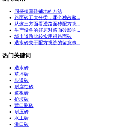
同盛植草砖铺地的方法
路面砖五大分类，哪个独占鳌...
从这三方面看透路面砖配方挑...
生产设备的好坏对路面砖影响...
城市道路比较实用得路面砖
透水砖关于配方挑选的留意事...
热门关键词
透水砖
草坪砖
步道砖
耐腐蚀砖
道板砖
护坡砖
营口彩砖
耐压砖
水工砖
港口砖